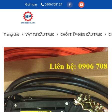
Gọi ngay
0906708124
Trang chủ
/
VẬT TƯ CẦU TRỤC
/
CHỔI TIẾP ĐIỆN CẦU TRỤC
/
Ch