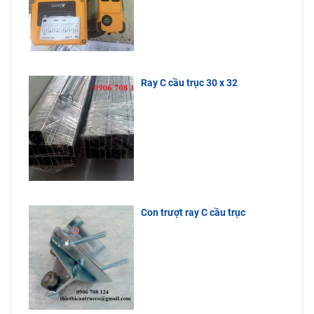
liên hệ đến
luôn tồn
Công Ty
kho, giá cực
Bách Phương
tốt, tuổi thọ
để được tư
sử dụng lâu
vấn.
dài.
Ray C cầu trục 30 x 32
Con trượt ray C cầu trục