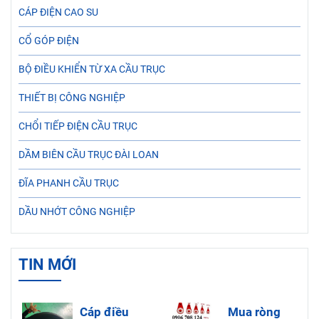
CÁP ĐIỆN CAO SU
CỔ GÓP ĐIỆN
BỘ ĐIỀU KHIỂN TỪ XA CẦU TRỤC
THIẾT BỊ CÔNG NGHIỆP
CHỔI TIẾP ĐIỆN CẦU TRỤC
DẦM BIÊN CẦU TRỤC ĐÀI LOAN
ĐĨA PHANH CẦU TRỤC
DẦU NHỚT CÔNG NGHIỆP
TIN MỚI
Cáp điều
Mua ròng