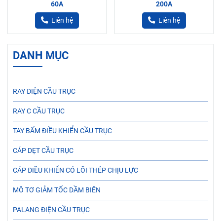
60A
200A
Liên hệ
Liên hệ
DANH MỤC
RAY ĐIỆN CẦU TRỤC
RAY C CẦU TRỤC
TAY BẤM ĐIỀU KHIỂN CẦU TRỤC
CÁP DẸT CẦU TRỤC
CÁP ĐIỀU KHIỂN CÓ LÕI THÉP CHỊU LỰC
MÔ TƠ GIẢM TỐC DẦM BIÊN
PALANG ĐIỆN CẦU TRỤC