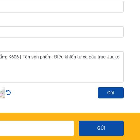
Gửi
GỬI