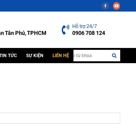
Hỗ trợ 24/7
uận Tân Phú, TPHCM
0906 708 124
TIN TỨC
SỰ KIỆN
LIÊN HỆ