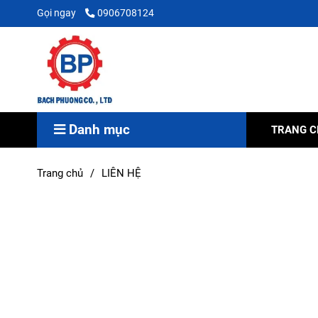
Gọi ngay
0906708124
Danh mục
TRANG 
Trang chủ
/
LIÊN HỆ