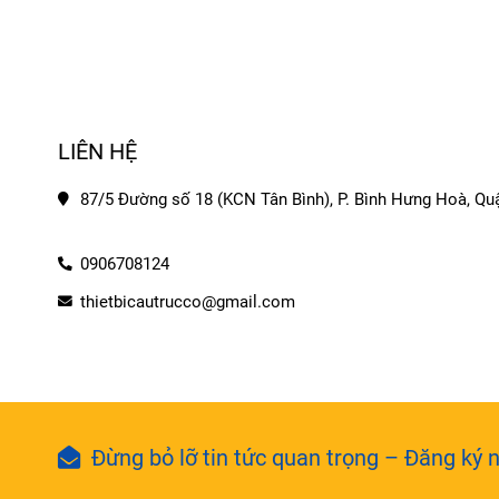
LIÊN HỆ
87/5 Đường số 18 (KCN Tân Bình), P. Bình Hưng Hoà, Quậ
0906708124
thietbicautrucco@gmail.com
Đừng bỏ lỡ tin tức quan trọng – Đăng ký n