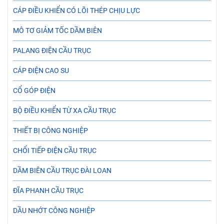
CÁP ĐIỀU KHIỂN CÓ LÕI THÉP CHỊU LỰC
MÔ TƠ GIẢM TỐC DẦM BIÊN
PALANG ĐIỆN CẦU TRỤC
CÁP ĐIỆN CAO SU
CỔ GÓP ĐIỆN
BỘ ĐIỀU KHIỂN TỪ XA CẦU TRỤC
THIẾT BỊ CÔNG NGHIỆP
CHỔI TIẾP ĐIỆN CẦU TRỤC
DẦM BIÊN CẦU TRỤC ĐÀI LOAN
ĐĨA PHANH CẦU TRỤC
DẦU NHỚT CÔNG NGHIỆP