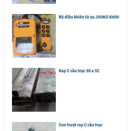
được Công
xưởng, máy
thoại bên
Ty Bách
cắt vải, xe
dưới.
Phương
goong vận
Bộ điều khiển từ xa JUUKO K600
nhập khẩu
chuyển hàng
trực tiếp
hoá…Quý
nên hàng
khách cần
liên hệ đến
luôn tồn
Công Ty
kho, giá cực
Bách Phương
tốt, tuổi thọ
để được tư
sử dụng lâu
vấn.
dài.
Ray C cầu trục 30 x 32
Con trượt ray C cầu trục