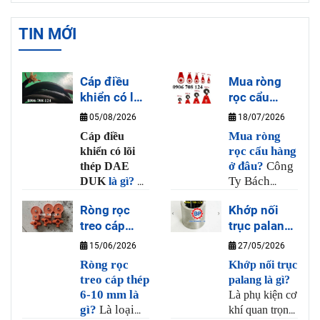
TIN MỚI
Cáp điều
Mua ròng
khiển có lõi
rọc cẩu
thép DAE
hàng ở đâu?
05/08/2026
18/07/2026
DUK là gì?
Mua ròng
Cáp điều
rọc cẩu hàng
khiển có lõi
ở đâu?
Công
thép DAE
Ty Bách
DUK
là gì?
Là
Phương là
loại dây cáp
Ròng rọc
Khớp nối
nơi bán ròng
điều khiển cho
treo cáp
trục palang
rọc cẩu hàng
tay bấm cầu
thép 6-10
uy tín và chất
là gì?
trục có nhiều
15/06/2026
27/05/2026
lượng, tại
lõi đồng và 1
mm là gì?
Ròng rọc
Khớp nối trục
Bách Phương
sợi thép chịu
treo cáp thép
palang là gì?
có bán sẳn
lực có khả
6-10 mm là
Là phụ kiện cơ
ròng rọc từ
năng uốn dẻo
gì?
Là loại
khí quan trọng
20kg đến 3
và chịu lực,