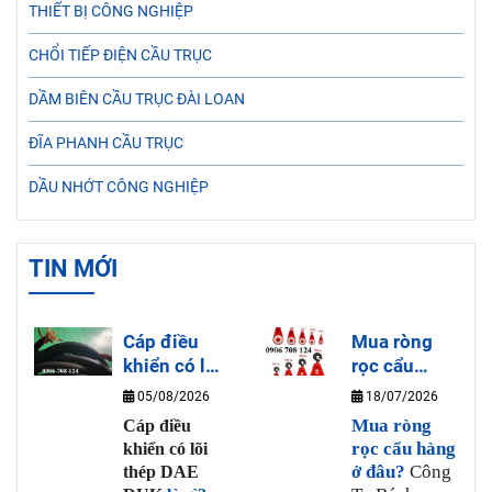
THIẾT BỊ CÔNG NGHIỆP
CHỔI TIẾP ĐIỆN CẦU TRỤC
DẦM BIÊN CẦU TRỤC ĐÀI LOAN
ĐĨA PHANH CẦU TRỤC
DẦU NHỚT CÔNG NGHIỆP
TIN MỚI
Cáp điều
Mua ròng
khiển có lõi
rọc cẩu
thép DAE
hàng ở đâu?
05/08/2026
18/07/2026
DUK là gì?
Mua ròng
Cáp điều
rọc cẩu hàng
khiển có lõi
ở đâu?
Công
thép DAE