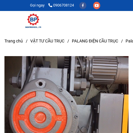
Gọi ngay
0906708124
Trang chủ
/
VẬT TƯ CẦU TRỤC
/
PALANG ĐIỆN CẦU TRỤC
/
Pal