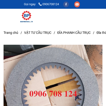
Gọi ngay
0906708124
Trang chủ
/
VẬT TƯ CẦU TRỤC
/
ĐĨA PHANH CẦU TRỤC
/
Đĩa t