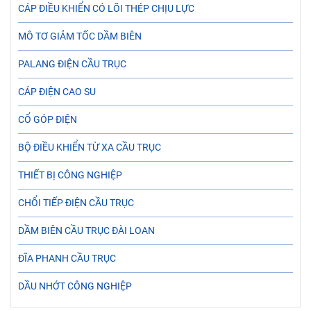
CÁP ĐIỀU KHIỂN CÓ LÕI THÉP CHỊU LỰC
MÔ TƠ GIẢM TỐC DẦM BIÊN
PALANG ĐIỆN CẦU TRỤC
CÁP ĐIỆN CAO SU
CỔ GÓP ĐIỆN
BỘ ĐIỀU KHIỂN TỪ XA CẦU TRỤC
THIẾT BỊ CÔNG NGHIỆP
CHỔI TIẾP ĐIỆN CẦU TRỤC
DẦM BIÊN CẦU TRỤC ĐÀI LOAN
ĐĨA PHANH CẦU TRỤC
DẦU NHỚT CÔNG NGHIỆP