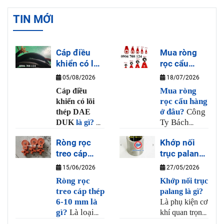
TIN MỚI
Cáp điều
Mua ròng
khiển có lõi
rọc cẩu
thép DAE
hàng ở đâu?
05/08/2026
18/07/2026
DUK là gì?
Mua ròng
Cáp điều
rọc cẩu hàng
khiển có lõi
ở đâu?
Công
thép DAE
Ty Bách
DUK
là gì?
Là
Phương là
loại dây cáp
Ròng rọc
Khớp nối
nơi bán ròng
điều khiển cho
treo cáp
trục palang
rọc cẩu hàng
tay bấm cầu
thép 6-10
uy tín và chất
là gì?
trục có nhiều
15/06/2026
27/05/2026
lượng, tại
lõi đồng và 1
mm là gì?
Ròng rọc
Khớp nối trục
Bách Phương
sợi thép chịu
treo cáp thép
palang là gì?
có bán sẳn
lực có khả
6-10 mm là
Là phụ kiện cơ
ròng rọc từ
năng uốn dẻo
gì?
Là loại
khí quan trọng
20kg đến 3
và chịu lực,
ròng rọc
dùng để liên