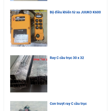
xưởng, máy
thoại bên
Ty Bách
cắt vải, xe
dưới.
Phương
goong vận
Bộ điều khiển từ xa JUUKO K600
nhập khẩu
chuyển hàng
trực tiếp
hoá…Quý
nên hàng
khách cần
liên hệ đến
luôn tồn
Công Ty
kho, giá cực
Bách Phương
tốt, tuổi thọ
để được tư
sử dụng lâu
vấn.
dài.
Ray C cầu trục 30 x 32
Con trượt ray C cầu trục