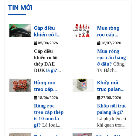
TIN MỚI
Cáp điều
Mua ròng
khiển có lõi
rọc cẩu
thép DAE
hàng ở đâu?
05/08/2026
18/07/2026
DUK là gì?
Mua ròng
Cáp điều
rọc cẩu hàng
khiển có lõi
ở đâu?
Công
thép DAE
Ty Bách
DUK
là gì?
Là
Phương là
loại dây cáp
Ròng rọc
Khớp nối
nơi bán ròng
điều khiển cho
treo cáp
trục palang
rọc cẩu hàng
tay bấm cầu
thép 6-10
uy tín và chất
là gì?
trục có nhiều
15/06/2026
27/05/2026
lượng, tại
lõi đồng và 1
mm là gì?
Ròng rọc
Khớp nối trục
Bách Phương
sợi thép chịu
treo cáp thép
palang là gì?
có bán sẳn
lực có khả
6-10 mm là
Là phụ kiện cơ
ròng rọc từ
năng uốn dẻo
gì?
Là loại
khí quan trọng
20kg đến 3
và chịu lực,
ròng rọc
dùng để liên
tấn, hàng
được dùng