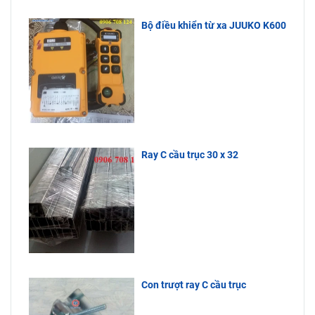
Ty Bách
cắt vải, xe
dưới.
Phương
goong vận
Bộ điều khiển từ xa JUUKO K600
nhập khẩu
chuyển hàng
trực tiếp
hoá…Quý
nên hàng
khách cần
liên hệ đến
luôn tồn
Công Ty
kho, giá cực
Bách Phương
tốt, tuổi thọ
để được tư
sử dụng lâu
vấn.
dài.
Ray C cầu trục 30 x 32
Con trượt ray C cầu trục