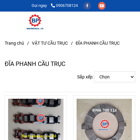
Gọi ngay
0906708124
Trang chủ
/
VẬT TƯ CẦU TRỤC
/
ĐĨA PHANH CẦU TRỤC
ĐĨA PHANH CẦU TRỤC
Sắp xếp: