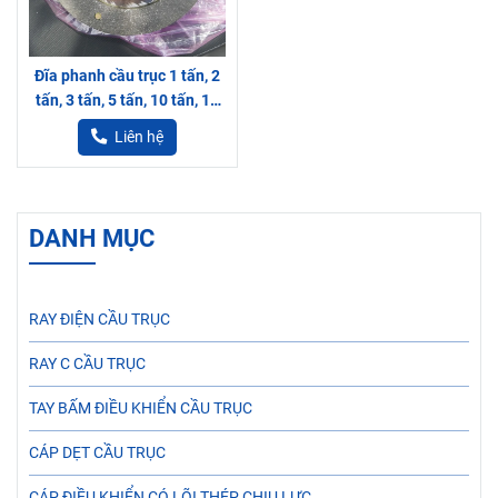
Đĩa phanh cầu trục 1 tấn, 2
tấn, 3 tấn, 5 tấn, 10 tấn, 15
tấn
Liên hệ
DANH MỤC
RAY ĐIỆN CẦU TRỤC
RAY C CẦU TRỤC
TAY BẤM ĐIỀU KHIỂN CẦU TRỤC
CÁP DẸT CẦU TRỤC
CÁP ĐIỀU KHIỂN CÓ LÕI THÉP CHỊU LỰC