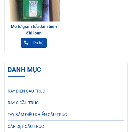
Mô tơ giảm tốc dầm biên
đài loan
Liên hệ
DANH MỤC
RAY ĐIỆN CẦU TRỤC
RAY C CẦU TRỤC
TAY BẤM ĐIỀU KHIỂN CẦU TRỤC
CÁP DẸT CẦU TRỤC