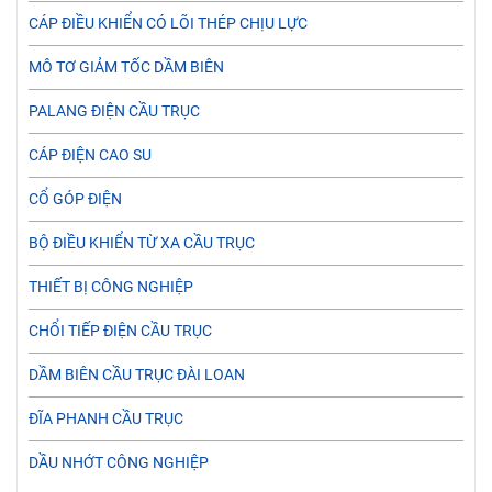
CÁP ĐIỀU KHIỂN CÓ LÕI THÉP CHỊU LỰC
MÔ TƠ GIẢM TỐC DẦM BIÊN
PALANG ĐIỆN CẦU TRỤC
CÁP ĐIỆN CAO SU
CỔ GÓP ĐIỆN
BỘ ĐIỀU KHIỂN TỪ XA CẦU TRỤC
THIẾT BỊ CÔNG NGHIỆP
CHỔI TIẾP ĐIỆN CẦU TRỤC
DẦM BIÊN CẦU TRỤC ĐÀI LOAN
ĐĨA PHANH CẦU TRỤC
DẦU NHỚT CÔNG NGHIỆP