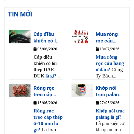
TIN MỚI
Cáp điều
Mua ròng
khiển có lõi
rọc cẩu
thép DAE
hàng ở đâu?
05/08/2026
18/07/2026
DUK là gì?
Mua ròng
Cáp điều
rọc cẩu hàng
khiển có lõi
ở đâu?
Công
thép DAE
Ty Bách
DUK
là gì?
Là
Phương là
loại dây cáp
Ròng rọc
Khớp nối
nơi bán ròng
điều khiển cho
treo cáp
trục palang
rọc cẩu hàng
tay bấm cầu
thép 6-10
uy tín và chất
là gì?
trục có nhiều
15/06/2026
27/05/2026
lượng, tại
lõi đồng và 1
mm là gì?
Ròng rọc
Khớp nối trục
Bách Phương
sợi thép chịu
treo cáp thép
palang là gì?
có bán sẳn
lực có khả
6-10 mm là
Là phụ kiện cơ
ròng rọc từ
năng uốn dẻo
gì?
Là loại
khí quan trọng
20kg đến 3
và chịu lực,