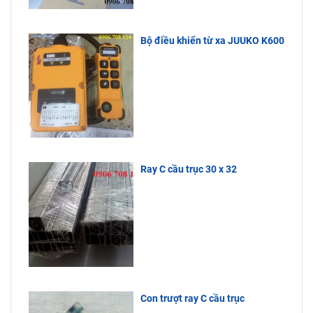
được Công
xưởng, máy
thoại bên
Ty Bách
cắt vải, xe
dưới.
Phương
goong vận
Bộ điều khiển từ xa JUUKO K600
nhập khẩu
chuyển hàng
trực tiếp
hoá…Quý
nên hàng
khách cần
liên hệ đến
luôn tồn
Công Ty
kho, giá cực
Bách Phương
tốt, tuổi thọ
để được tư
sử dụng lâu
vấn.
dài.
Ray C cầu trục 30 x 32
Con trượt ray C cầu trục