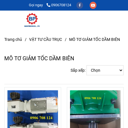
Gọi ngay
0906708124
Trang chủ
/
VẬT TƯ CẦU TRỤC
/
MÔ TƠ GIẢM TỐC DẦM BIÊN
MÔ TƠ GIẢM TỐC DẦM BIÊN
Sắp xếp: