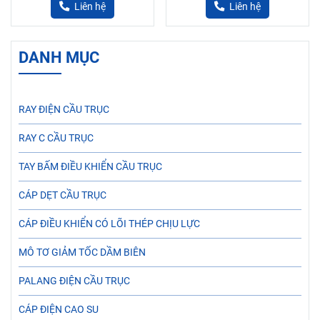
Liên hệ
Liên hệ
DANH MỤC
RAY ĐIỆN CẦU TRỤC
RAY C CẦU TRỤC
TAY BẤM ĐIỀU KHIỂN CẦU TRỤC
CÁP DẸT CẦU TRỤC
CÁP ĐIỀU KHIỂN CÓ LÕI THÉP CHỊU LỰC
MÔ TƠ GIẢM TỐC DẦM BIÊN
PALANG ĐIỆN CẦU TRỤC
CÁP ĐIỆN CAO SU