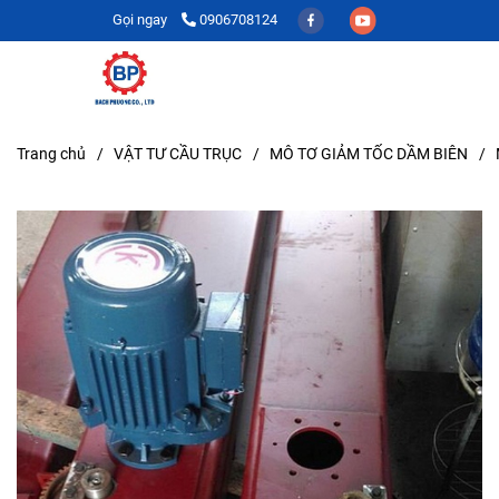
Gọi ngay
0906708124
Trang chủ
/
VẬT TƯ CẦU TRỤC
/
MÔ TƠ GIẢM TỐC DẦM BIÊN
/