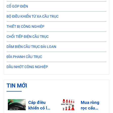
CỔ GÓP ĐIỆN
BỘ ĐIỀU KHIỂN TỪ XA CẦU TRỤC
THIẾT BỊ CÔNG NGHIỆP
CHỔI TIẾP ĐIỆN CẦU TRỤC
DẦM BIÊN CẦU TRỤC ĐÀI LOAN
ĐĨA PHANH CẦU TRỤC
DẦU NHỚT CÔNG NGHIỆP
TIN MỚI
Cáp điều
Mua ròng
khiển có lõi
rọc cẩu