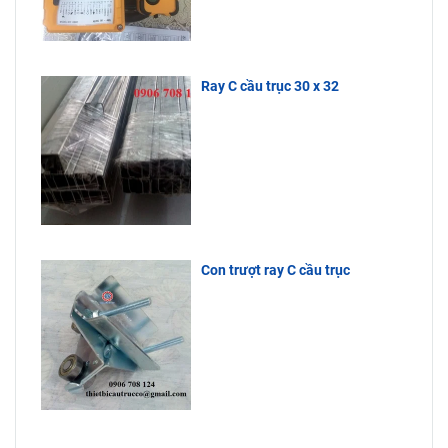
Công Ty
kho, giá cực
Bách Phương
tốt, tuổi thọ
để được tư
sử dụng lâu
vấn.
dài.
Ray C cầu trục 30 x 32
Con trượt ray C cầu trục