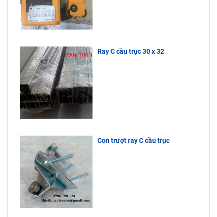
liên hệ đến
luôn tồn
Công Ty
kho, giá cực
Bách Phương
tốt, tuổi thọ
để được tư
sử dụng lâu
vấn.
dài.
Ray C cầu trục 30 x 32
Con trượt ray C cầu trục