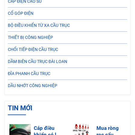
CÁP ĐIỆN CAO SU
CỔ GÓP ĐIỆN
BỘ ĐIỀU KHIỂN TỪ XA CẦU TRỤC
THIẾT BỊ CÔNG NGHIỆP
CHỔI TIẾP ĐIỆN CẦU TRỤC
DẦM BIÊN CẦU TRỤC ĐÀI LOAN
ĐĨA PHANH CẦU TRỤC
DẦU NHỚT CÔNG NGHIỆP
TIN MỚI
Cáp điều
Mua ròng
khiển có lõi
rọc cẩu