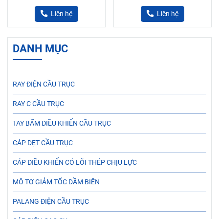
Liên hệ
Liên hệ
DANH MỤC
RAY ĐIỆN CẦU TRỤC
RAY C CẦU TRỤC
TAY BẤM ĐIỀU KHIỂN CẦU TRỤC
CÁP DẸT CẦU TRỤC
CÁP ĐIỀU KHIỂN CÓ LÕI THÉP CHỊU LỰC
MÔ TƠ GIẢM TỐC DẦM BIÊN
PALANG ĐIỆN CẦU TRỤC