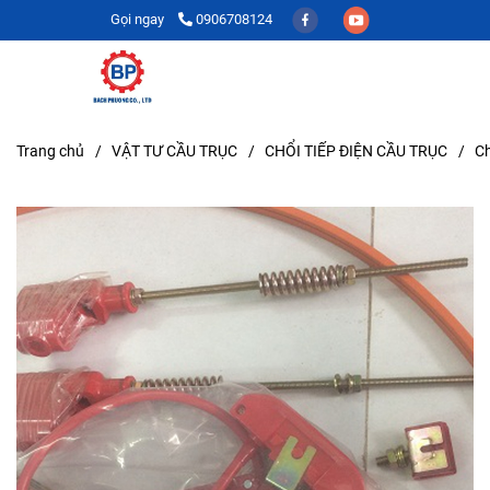
Gọi ngay
0906708124
Trang chủ
/
VẬT TƯ CẦU TRỤC
/
CHỔI TIẾP ĐIỆN CẦU TRỤC
/
Ch