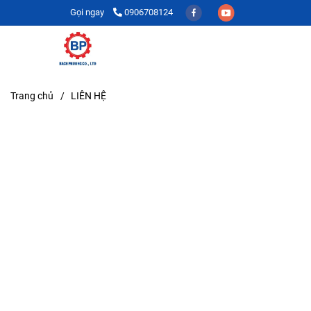
Gọi ngay
0906708124
Trang chủ
/
LIÊN HỆ