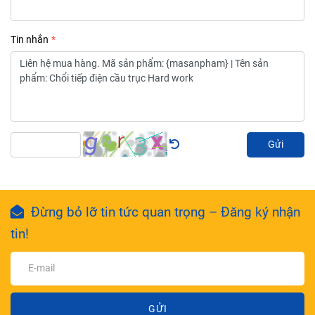
Tin nhắn
Gửi
Đừng bỏ lỡ tin tức quan trọng – Đăng ký nhận
tin!
GỬI