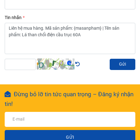
Tin nhắn
Gửi
Đừng bỏ lỡ tin tức quan trọng – Đăng ký nhận
tin!
GỬI