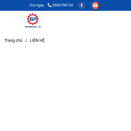
Gọi ngay
0906708124
Trang chủ
/
LIÊN HỆ