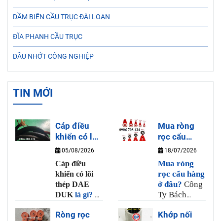
DẦM BIÊN CẦU TRỤC ĐÀI LOAN
ĐĨA PHANH CẦU TRỤC
DẦU NHỚT CÔNG NGHIỆP
TIN MỚI
Cáp điều
Mua ròng
khiển có lõi
rọc cẩu
thép DAE
hàng ở đâu?
05/08/2026
18/07/2026
DUK là gì?
Mua ròng
Cáp điều
rọc cẩu hàng
khiển có lõi
ở đâu?
Công
thép DAE
Ty Bách
DUK
là gì?
Là
Phương là
loại dây cáp
Ròng rọc
Khớp nối
nơi bán ròng
điều khiển cho