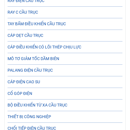
RAY ĐIỆN CẦU TRỤC
RAY C CẦU TRỤC
TAY BẤM ĐIỀU KHIỂN CẦU TRỤC
CÁP DẸT CẦU TRỤC
CÁP ĐIỀU KHIỂN CÓ LÕI THÉP CHỊU LỰC
MÔ TƠ GIẢM TỐC DẦM BIÊN
PALANG ĐIỆN CẦU TRỤC
CÁP ĐIỆN CAO SU
CỔ GÓP ĐIỆN
BỘ ĐIỀU KHIỂN TỪ XA CẦU TRỤC
THIẾT BỊ CÔNG NGHIỆP
CHỔI TIẾP ĐIỆN CẦU TRỤC