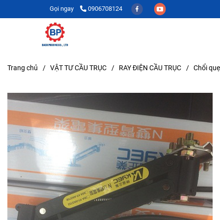
Gọi ngay
0906708124
Trang chủ
/
VẬT TƯ CẦU TRỤC
/
RAY ĐIỆN CẦU TRỤC
/
Chổi quẹ