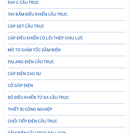
RAY C CẦU TRỤC
TAY BẤM ĐIỀU KHIỂN CẦU TRỤC
CÁP DẸT CẦU TRỤC
CÁP ĐIỀU KHIỂN CÓ LÕI THÉP CHỊU LỰC
MÔ TƠ GIẢM TỐC DẦM BIÊN
PALANG ĐIỆN CẦU TRỤC
CÁP ĐIỆN CAO SU
CỔ GÓP ĐIỆN
BỘ ĐIỀU KHIỂN TỪ XA CẦU TRỤC
THIẾT BỊ CÔNG NGHIỆP
CHỔI TIẾP ĐIỆN CẦU TRỤC