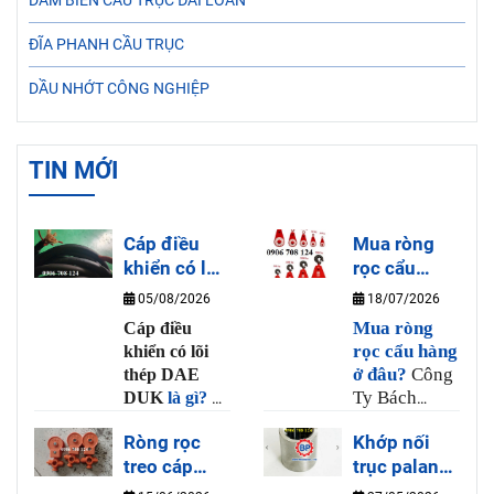
DẦM BIÊN CẦU TRỤC ĐÀI LOAN
ĐĨA PHANH CẦU TRỤC
DẦU NHỚT CÔNG NGHIỆP
TIN MỚI
Cáp điều
Mua ròng
khiển có lõi
rọc cẩu
thép DAE
hàng ở đâu?
05/08/2026
18/07/2026
DUK là gì?
Mua ròng
Cáp điều
rọc cẩu hàng
khiển có lõi
ở đâu?
Công
thép DAE
Ty Bách
DUK
là gì?
Là
Phương là
loại dây cáp
Ròng rọc
Khớp nối
nơi bán ròng
điều khiển cho
treo cáp
trục palang
rọc cẩu hàng
tay bấm cầu
thép 6-10
uy tín và chất
là gì?
trục có nhiều