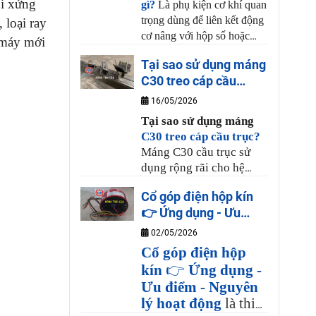
ối xứng
gì?
Là phụ kiện cơ khí quan
định. Quý khách hàng
trọng dùng để liên kết động
 loại ray
cần liên hệ đến Công Ty
cơ nâng với hộp số hoặc
 máy mới
Bách Phương theo số
tang cuốn cáp. Chức năng
điện thoại bên dưới.
Tại sao sử dụng máng
chính là truyền lực momen
C30 treo cáp cầu
xoắn, bù trừ độ lệch tâm
trục?
giữa các trục và giảm chấn,
16/05/2026
chống rung lắc trong quá
Tại
sao sử dụng m
áng
trình vận hành thiết bị, chịu
C30 treo cáp cầu trục?
được lực kéo lớn, sử dụng
Máng C30 cầu trục sử
an toàn.
dụng rộng rãi cho hệ
điện sâu đo cáp dẹp cho
Cổ góp điện hộp kín
cầu trục, cổng trục, thiết
👉 Ứng dụng - Ưu
bị công nghiệp cần di
điểm - Nguyên lý hoạt
chuyển qua lại như cửa
02/05/2026
động
cổng nhà xưởng, máy cắt
Cổ góp điện hộp
vải, xe goong vận
kín
👉
Ứng dụng -
chuyển hàng hoá…Quý
Ưu điểm - Nguyên
khách cần liên hệ đến
lý hoạt động
là thiết
Công Ty Bách Phương để