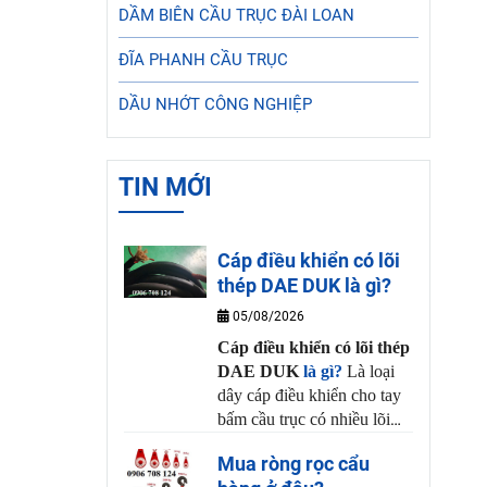
DẦM BIÊN CẦU TRỤC ĐÀI LOAN
ĐĨA PHANH CẦU TRỤC
DẦU NHỚT CÔNG NGHIỆP
TIN MỚI
Cáp điều khiển có lõi
thép DAE DUK là gì?
05/08/2026
Cáp điều khiển có lõi thép
DAE DUK
là gì?
Là loại
dây cáp điều khiển cho tay
bấm cầu trục có nhiều lõi
đồng và 1 sợi thép chịu lực
Mua ròng rọc cẩu
có khả năng uốn dẻo và