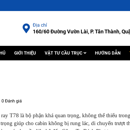
Địa chỉ
160/60 Đường Vườn Lài, P. Tân Thành, Q
CHỦ
GIỚI THIỆU
VẬT TƯ CẦU TRỤC
HƯỚNG DẪN
0 Đánh giá
 ray T78 là bộ phận khá quan trọng, không thể thiếu tron
rọng giúp cho cabin không bị rung lác, di chuyển trượt t