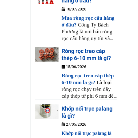
hàng ở đâu?
chịu lực, được dùng nhiều
cho cầu trục, cổng trục,
18/07/2026
Công Ty Bách Phương luôn
Mua ròng rọc cẩu hàng
có hàng sẳn để giao hàng
ở đâu?
Công Ty Bách
cho Quý khách.
Phương là nơi bán ròng
rọc cẩu hàng uy tín và
chất lượng, tại Bách
Ròng rọc treo cáp
Phương có bán sẳn ròng
thép 6-10 mm là gì?
rọc từ 20kg đến 3 tấn,
hàng chất lượng, giá
15/06/2026
khuyến mãi, để biết chi
Ròng rọc treo cáp thép
tiết giá bán từng loại vui
6-10 mm là gì?
Là loại
lòng liên hệ đến Công Ty
ròng rọc chạy trên dây
Bách Phương.
cáp thép từ phi 6 mm đến
phi 10 mm kéo chạy dây
Khớp nối trục palang
diện được Công Ty Bách
là gì?
Phương cung cấp có đa
dạng chuẩn loại, hàng
27/05/2026
làm từ kim loại cao cấp
Khớp nối trục palang là
nên có chất lượng ổn