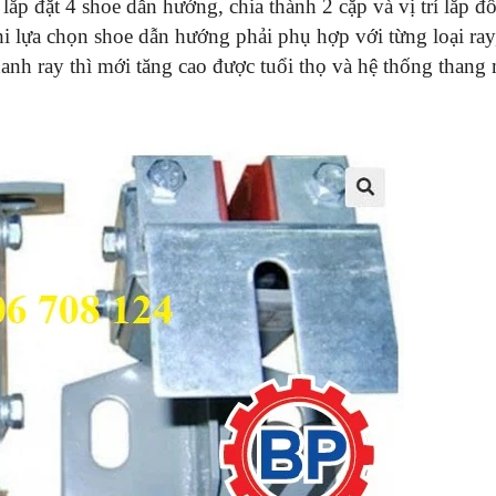
lắp đặt 4 shoe dẫn hướng, chia thành 2 cặp và vị trí lắp đ
i lựa chọn shoe dẫn hướng phải phụ hợp với từng loại ray,
anh ray thì mới tăng cao được tuổi thọ và hệ thống thang