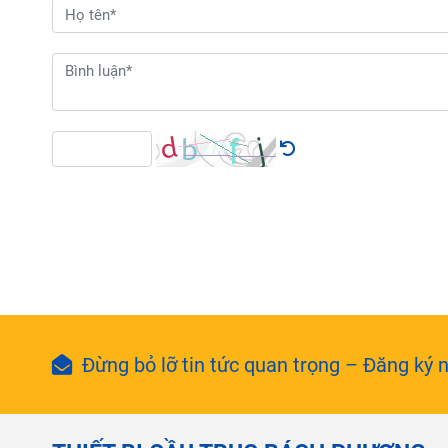
Đừng bỏ lỡ tin tức quan trọng – Đăng ký n