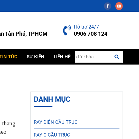
Hỗ trợ 24/7
uận Tân Phú, TPHCM
0906 708 124
TIN TỨC
SỰ KIỆN
LIÊN HỆ
DANH MỤC
RAY ĐIỆN CẦU TRỤC
g thang
heo
RAY C CẦU TRỤC