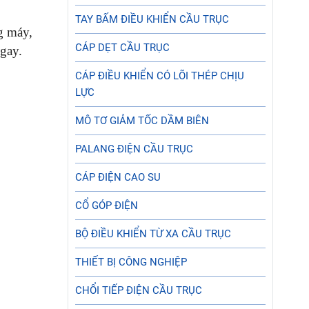
TAY BẤM ĐIỀU KHIỂN CẦU TRỤC
g máy,
CÁP DẸT CẦU TRỤC
ngay.
CÁP ĐIỀU KHIỂN CÓ LÕI THÉP CHỊU
LỰC
MÔ TƠ GIẢM TỐC DẦM BIÊN
PALANG ĐIỆN CẦU TRỤC
CÁP ĐIỆN CAO SU
CỔ GÓP ĐIỆN
BỘ ĐIỀU KHIỂN TỪ XA CẦU TRỤC
THIẾT BỊ CÔNG NGHIỆP
CHỔI TIẾP ĐIỆN CẦU TRỤC