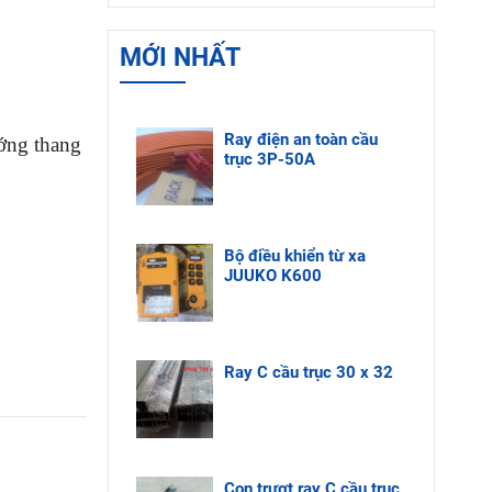
bị lấy điện dạng
được tư vấn.
xoay có khả năng
MỚI NHẤT
truyền điện và dẫn
điện ổn định và
được Công Ty Bách
Phương nhập khẩu
Ray điện an toàn cầu
ớng thang
trực tiếp nên hàng
trục 3P-50A
luôn tồn kho, giá
cực tốt, tuổi thọ sử
dụng lâu dài.
Bộ điều khiển từ xa
JUUKO K600
Ray C cầu trục 30 x 32
Con trượt ray C cầu trục