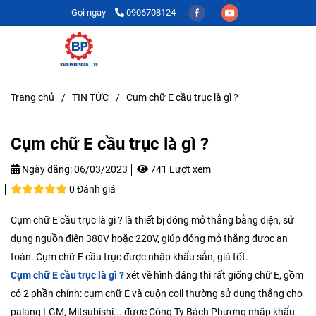
Gọi ngay
0906708124
Trang chủ
/
TIN TỨC
/
Cụm chữ E cầu trục là gì ?
Cụm chữ E cầu trục là gì ?
Ngày đăng:
06/03/2023
741 Lượt xem
0 Đánh giá
Cụm chữ E cầu trục là gì ? là thiết bị đóng mở thắng bằng điện, sử
dụng nguồn điên 380V hoặc 220V, giúp đóng mở thắng được an
toàn. Cụm chữ E cầu trục được nhập khẩu sẳn, giá tốt.
Cụm chữ E cầu trục là gì ?
xét về hình dáng thì rất giống chữ E, gồm
có 2 phần chính: cụm chữ E và cuộn coil thường sử dụng thắng cho
palang LGM, Mitsubishi... được Công Ty Bách Phương nhập khẩu