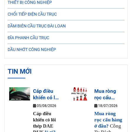
THIẾT BỊ CÔNG NGHIỆP
CHỔI TIẾP ĐIỆN CẦU TRỤC
DẦM BIÊN CẦU TRỤC ĐÀI LOAN
ĐĨA PHANH CẦU TRỤC
DẦU NHỚT CÔNG NGHIỆP
TIN MỚI
Cáp điều
Mua ròng
khiển có lõi
rọc cẩu
thép DAE
hàng ở đâu?
05/08/2026
18/07/2026
DUK là gì?
Mua ròng
Cáp điều
rọc cẩu hàng
khiển có lõi
ở đâu?
Công
thép DAE