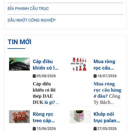
ĐĨA PHANH CẦU TRỤC
DẦU NHỚT CÔNG NGHIỆP
TIN MỚI
Cáp điều
Mua ròng
khiển có lõi
rọc cẩu
thép DAE
hàng ở đâu?
05/08/2026
18/07/2026
DUK là gì?
Mua ròng
Cáp điều
rọc cẩu hàng
khiển có lõi
ở đâu?
Công
thép DAE
Ty Bách
DUK
là gì?
Là
Phương là
loại dây cáp
Ròng rọc
Khớp nối
nơi bán ròng
điều khiển cho
treo cáp
trục palang
rọc cẩu hàng
tay bấm cầu
thép 6-10
uy tín và chất
là gì?
trục có nhiều
15/06/2026
27/05/2026