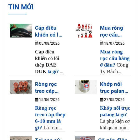
TIN MỚI
Cáp điều
Mua ròng
khiển có lõi
rọc cẩu
thép DAE
hàng ở đâu?
05/08/2026
18/07/2026
DUK là gì?
Mua ròng
Cáp điều
rọc cẩu hàng
khiển có lõi
ở đâu?
Công
thép DAE
Ty Bách
DUK
là gì?
Là
Phương là
loại dây cáp
Ròng rọc
Khớp nối
nơi bán ròng
điều khiển cho
treo cáp
trục palang
rọc cẩu hàng
tay bấm cầu
thép 6-10
uy tín và chất
là gì?
trục có nhiều
15/06/2026
27/05/2026
lượng, tại
lõi đồng và 1
mm là gì?
Ròng rọc
Khớp nối trục
Bách Phương
sợi thép chịu
treo cáp thép
palang là gì?
có bán sẳn
lực có khả
6-10 mm là
Là phụ kiện cơ
ròng rọc từ
năng uốn dẻo
gì?
Là loại
khí quan trọng
20kg đến 3
và chịu lực,
ròng rọc
dùng để liên
tấn, hàng
được dùng