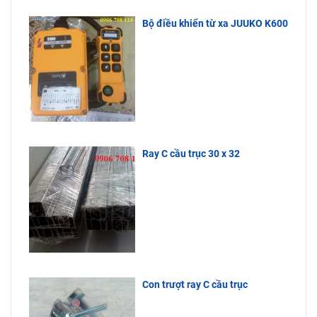
Ty Bách
cắt vải, xe
dưới.
Phương
goong vận
Bộ điều khiển từ xa JUUKO K600
nhập khẩu
chuyển hàng
trực tiếp
hoá…Quý
nên hàng
khách cần
liên hệ đến
luôn tồn
Công Ty
kho, giá cực
Bách Phương
tốt, tuổi thọ
để được tư
sử dụng lâu
vấn.
dài.
Ray C cầu trục 30 x 32
Con trượt ray C cầu trục