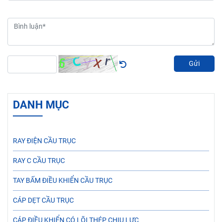
Gửi
DANH MỤC
RAY ĐIỆN CẦU TRỤC
RAY C CẦU TRỤC
TAY BẤM ĐIỀU KHIỂN CẦU TRỤC
CÁP DẸT CẦU TRỤC
CÁP ĐIỀU KHIỂN CÓ LÕI THÉP CHỊU LỰC