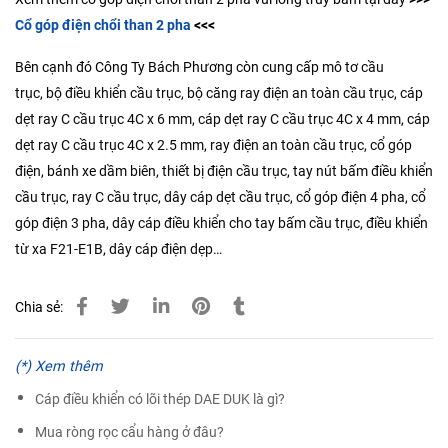
Cổ góp điện chổi than 2 pha
<<<
Bên cạnh đó Công Ty Bách Phương còn cung cấp
mô tơ cầu
trục
,
bộ điều khiển cầu trục
,
bộ căng ray điện an toàn cầu trục
,
cáp
dẹt ray C cầu trục 4C x 6 mm
,
cáp dẹt ray C cầu trục 4C x 4 mm
,
cáp
dẹt ray C cầu trục 4C x 2.5 mm
,
ray điện an toàn cầu trục
,
cổ góp
điện
,
bánh xe dầm biên
,
thiết bị điện cầu trục
,
tay nút bấm điều khiển
cầu trục
,
ray C cầu trục
,
dây cáp dẹt cầu trục
,
cổ góp điện 4 pha
,
cổ
góp điện 3 pha
,
dây cáp điều khiển cho tay bấm cầu trục
,
điều khiển
từ xa F21-E1B
,
dây cáp điện dẹp
…
Chia sẻ:
(*) Xem thêm
Cáp điều khiển có lõi thép DAE DUK là gì?
Mua ròng rọc cẩu hàng ở đâu?