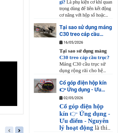
gì?
Là phụ kiện cơ khí quan
định. Quý khách hàng
trọng dùng để liên kết động
cần liên hệ đến Công Ty
cơ nâng với hộp số hoặc
Bách Phương theo số
tang cuốn cáp. Chức năng
điện thoại bên dưới.
Tại sao sử dụng máng
chính là truyền lực momen
C30 treo cáp cầu
xoắn, bù trừ độ lệch tâm
trục?
giữa các trục và giảm chấn,
16/05/2026
chống rung lắc trong quá
Tại
sao sử dụng m
áng
trình vận hành thiết bị, chịu
C30 treo cáp cầu trục?
được lực kéo lớn, sử dụng
Máng C30 cầu trục sử
an toàn.
dụng rộng rãi cho hệ
điện sâu đo cáp dẹp cho
Cổ góp điện hộp kín
cầu trục, cổng trục, thiết
👉 Ứng dụng - Ưu
bị công nghiệp cần di
điểm - Nguyên lý hoạt
chuyển qua lại như cửa
02/05/2026
động
cổng nhà xưởng, máy cắt
Cổ góp điện hộp
vải, xe goong vận
kín
👉
Ứng dụng -
chuyển hàng hoá…Quý
Ưu điểm - Nguyên
khách cần liên hệ đến
lý hoạt động
là thiết
Công Ty Bách Phương để