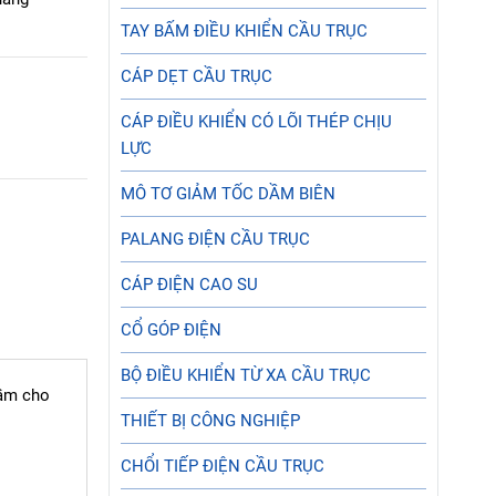
TAY BẤM ĐIỀU KHIỂN CẦU TRỤC
CÁP DẸT CẦU TRỤC
CÁP ĐIỀU KHIỂN CÓ LÕI THÉP CHỊU
LỰC
MÔ TƠ GIẢM TỐC DẦM BIÊN
PALANG ĐIỆN CẦU TRỤC
CÁP ĐIỆN CAO SU
CỔ GÓP ĐIỆN
BỘ ĐIỀU KHIỂN TỪ XA CẦU TRỤC
cầm cho
THIẾT BỊ CÔNG NGHIỆP
CHỔI TIẾP ĐIỆN CẦU TRỤC