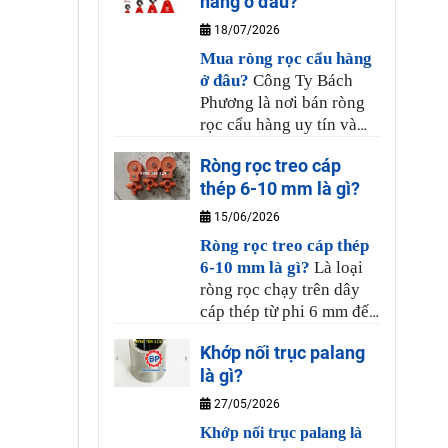
hàng ở đâu?
chịu lực, được dùng nhiều
cho cầu trục, cổng trục,
18/07/2026
Công Ty Bách Phương luôn
Mua ròng rọc cẩu hàng
có hàng sẳn để giao hàng
ở đâu?
Công Ty Bách
cho Quý khách.
Phương là nơi bán ròng
rọc cẩu hàng uy tín và
chất lượng, tại Bách
Ròng rọc treo cáp
Phương có bán sẳn ròng
thép 6-10 mm là gì?
rọc từ 20kg đến 3 tấn,
hàng chất lượng, giá
15/06/2026
khuyến mãi, để biết chi
Ròng rọc treo cáp thép
tiết giá bán từng loại vui
6-10 mm là gì?
Là loại
lòng liên hệ đến Công Ty
ròng rọc chạy trên dây
Bách Phương.
cáp thép từ phi 6 mm đến
phi 10 mm kéo chạy dây
Khớp nối trục palang
diện được Công Ty Bách
là gì?
Phương cung cấp có đa
dạng chuẩn loại, hàng
27/05/2026
làm từ kim loại cao cấp
Khớp nối trục palang là
nên có chất lượng ổn