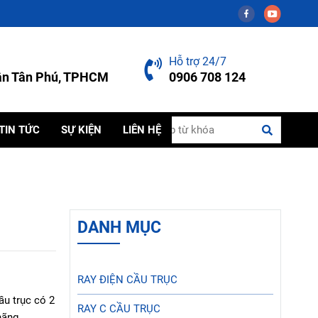
Hỗ trợ 24/7
uận Tân Phú, TPHCM
0906 708 124
TIN TỨC
SỰ KIỆN
LIÊN HỆ
DANH MỤC
RAY ĐIỆN CẦU TRỤC
ầu trục có 2
RAY C CẦU TRỤC
hãng