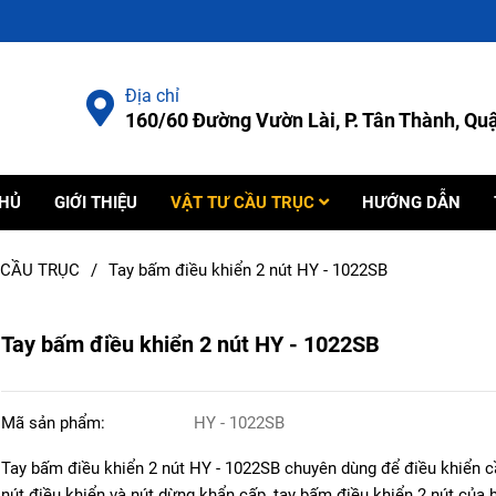
Địa chỉ
160/60 Đường Vườn Lài, P. Tân Thành, Q
CHỦ
GIỚI THIỆU
VẬT TƯ CẦU TRỤC
HƯỚNG DẪN
 CẦU TRỤC
/
Tay bấm điều khiển 2 nút HY - 1022SB
Tay bấm điều khiển 2 nút HY - 1022SB
Mã sản phẩm:
HY - 1022SB
Tay bấm điều khiển 2 nút HY - 1022SB chuyên dùng để điều khiển c
nút điều khiển và nút dừng khẩn cấp, tay bấm điều khiển 2 nút của 