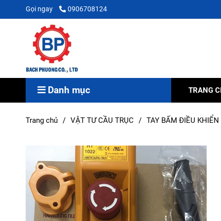
Gọi ngay
0906708124
Danh mục
TRANG 
Trang chủ
/
VẬT TƯ CẦU TRỤC
/
TAY BẤM ĐIỀU KHIỂN