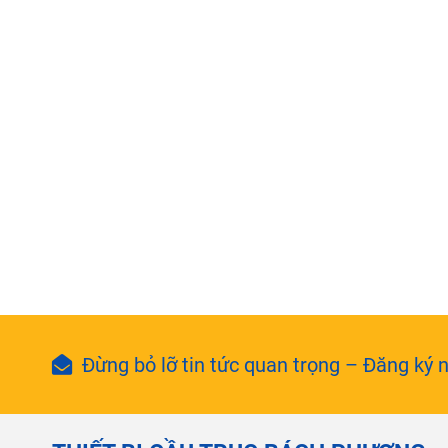
Đừng bỏ lỡ tin tức quan trọng – Đăng ký n