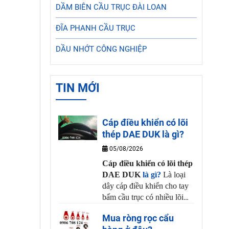
DẦM BIÊN CẦU TRỤC ĐÀI LOAN
ĐĨA PHANH CẦU TRỤC
DẦU NHỚT CÔNG NGHIỆP
TIN MỚI
Cáp điều khiển có lõi
thép DAE DUK là gì?
05/08/2026
Cáp điều khiển có lõi thép
DAE DUK
là gì?
Là loại
dây cáp điều khiển cho tay
bấm cầu trục có nhiều lõi
đồng và 1 sợi thép chịu lực
Mua ròng rọc cẩu
có khả năng uốn dẻo và