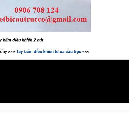
y bấm điều khiển 2 nút
i đây
>>>
Tay bấm điều khiển từ xa cầu trục
<<<