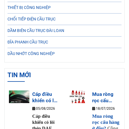
THIẾT BỊ CÔNG NGHIỆP
CHỔI TIẾP ĐIỆN CẦU TRỤC
DẦM BIÊN CẦU TRỤC ĐÀI LOAN
ĐĨA PHANH CẦU TRỤC
DẦU NHỚT CÔNG NGHIỆP
TIN MỚI
Cáp điều
Mua ròng
khiển có lõi
rọc cẩu
thép DAE
hàng ở đâu?
05/08/2026
18/07/2026
DUK là gì?
Mua ròng
Cáp điều
rọc cẩu hàng
khiển có lõi
ở đâu?
Công
thép DAE