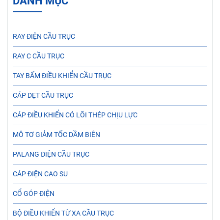
DANH MỤC
RAY ĐIỆN CẦU TRỤC
RAY C CẦU TRỤC
TAY BẤM ĐIỀU KHIỂN CẦU TRỤC
CÁP DẸT CẦU TRỤC
CÁP ĐIỀU KHIỂN CÓ LÕI THÉP CHỊU LỰC
MÔ TƠ GIẢM TỐC DẦM BIÊN
PALANG ĐIỆN CẦU TRỤC
CÁP ĐIỆN CAO SU
CỔ GÓP ĐIỆN
BỘ ĐIỀU KHIỂN TỪ XA CẦU TRỤC