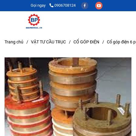
Gọi ngay
0906708124
Trang chủ
/
VẬT TƯ CẦU TRỤC
/
CỔ GÓP ĐIỆN
/
Cổ góp điện 6 