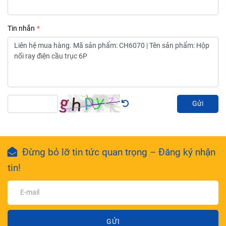
Tin nhắn
Gửi
Đừng bỏ lỡ tin tức quan trọng – Đăng ký nhận
tin!
GỬI