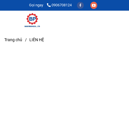
Gọi ngay
0906708124
Trang chủ
/
LIÊN HỆ