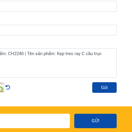
Gửi
GỬI