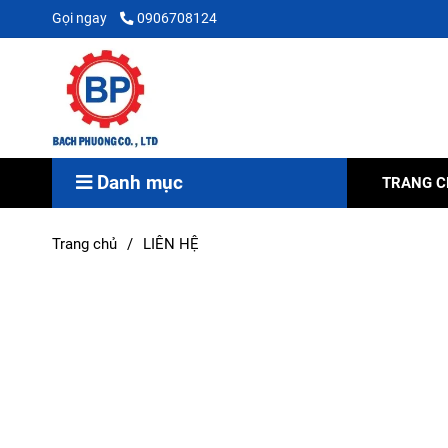
Gọi ngay
0906708124
Danh mục
TRANG 
Trang chủ
/
LIÊN HỆ