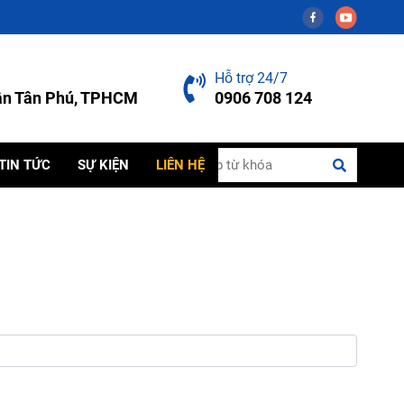
Hỗ trợ 24/7
uận Tân Phú, TPHCM
0906 708 124
TIN TỨC
SỰ KIỆN
LIÊN HỆ