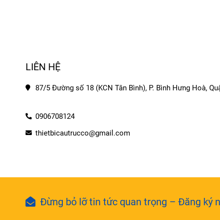
LIÊN HỆ
87/5 Đường số 18 (KCN Tân Bình), P. Bình Hưng Hoà, Quậ
0906708124
thietbicautrucco@gmail.com
Đừng bỏ lỡ tin tức quan trọng – Đăng ký n