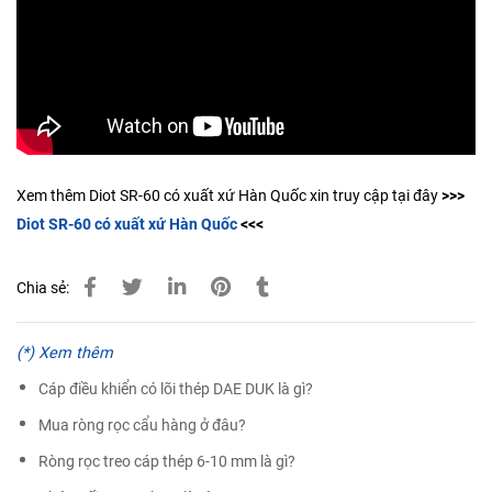
Xem thêm Diot SR-60 có xuất xứ Hàn Quốc xin truy cập tại đây
>>>
Diot SR-60 có xuất xứ Hàn Quốc
<<<
Chia sẻ:
(*) Xem thêm
Cáp điều khiển có lõi thép DAE DUK là gì?
Mua ròng rọc cẩu hàng ở đâu?
Ròng rọc treo cáp thép 6-10 mm là gì?