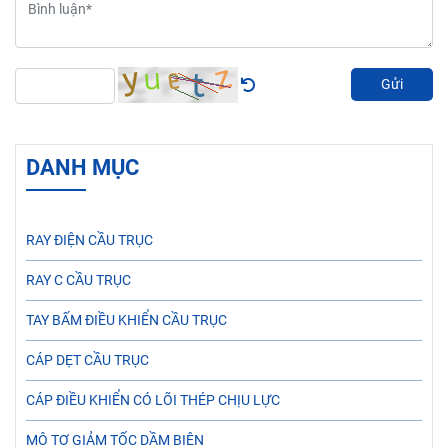
Gửi
DANH MỤC
RAY ĐIỆN CẦU TRỤC
RAY C CẦU TRỤC
TAY BẤM ĐIỀU KHIỂN CẦU TRỤC
CÁP DẸT CẦU TRỤC
CÁP ĐIỀU KHIỂN CÓ LÕI THÉP CHỊU LỰC
MÔ TƠ GIẢM TỐC DẦM BIÊN