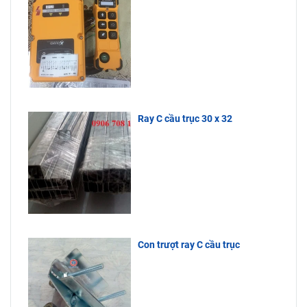
nhập khẩu
chuyển hàng
trực tiếp
hoá…Quý
nên hàng
khách cần
liên hệ đến
luôn tồn
Công Ty
kho, giá cực
Bách Phương
tốt, tuổi thọ
để được tư
sử dụng lâu
vấn.
dài.
Ray C cầu trục 30 x 32
Con trượt ray C cầu trục