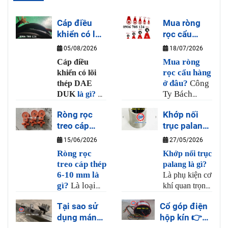
Cáp điều
Mua ròng
khiển có lõi
rọc cẩu
thép DAE
hàng ở đâu?
05/08/2026
18/07/2026
DUK là gì?
Mua ròng
Cáp điều
rọc cẩu hàng
khiển có lõi
ở đâu?
Công
thép DAE
Ty Bách
DUK
là gì?
Là
Phương là
loại dây cáp
Ròng rọc
Khớp nối
nơi bán ròng
điều khiển cho
treo cáp
trục palang
rọc cẩu hàng
tay bấm cầu
thép 6-10
uy tín và chất
là gì?
trục có nhiều
15/06/2026
27/05/2026
lượng, tại
lõi đồng và 1
mm là gì?
Ròng rọc
Khớp nối trục
Bách Phương
sợi thép chịu
treo cáp thép
palang là gì?
có bán sẳn
lực có khả
6-10 mm là
Là phụ kiện cơ
ròng rọc từ
năng uốn dẻo
gì?
Là loại
khí quan trọng
20kg đến 3
và chịu lực,
ròng rọc
dùng để liên
tấn, hàng
được dùng
Tại sao sử
Cổ góp điện
chạy trên dây
kết động cơ
chất lượng,
nhiều cho cầu
dụng máng
hộp kín 👉
cáp thép từ
nâng với hộp
giá khuyến
trục, cổng trục,