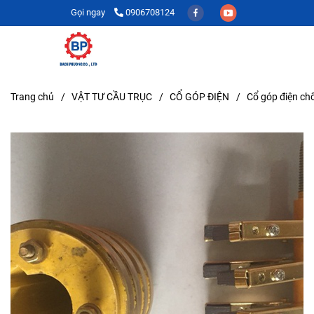
Gọi ngay
0906708124
Trang chủ
/
VẬT TƯ CẦU TRỤC
/
CỔ GÓP ĐIỆN
/
Cổ góp điện chổ