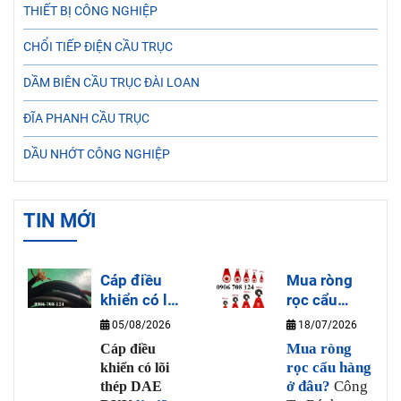
THIẾT BỊ CÔNG NGHIỆP
CHỔI TIẾP ĐIỆN CẦU TRỤC
DẦM BIÊN CẦU TRỤC ĐÀI LOAN
ĐĨA PHANH CẦU TRỤC
DẦU NHỚT CÔNG NGHIỆP
TIN MỚI
Cáp điều
Mua ròng
khiển có lõi
rọc cẩu
thép DAE
hàng ở đâu?
05/08/2026
18/07/2026
DUK là gì?
Mua ròng
Cáp điều
rọc cẩu hàng
khiển có lõi
ở đâu?
Công
thép DAE