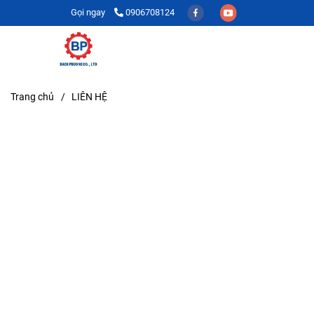
Gọi ngay
0906708124
Trang chủ
/
LIÊN HỆ