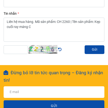
Tin nhắn
Gửi
Đừng bỏ lỡ tin tức quan trọng – Đăng ký nhận
tin!
GỬI