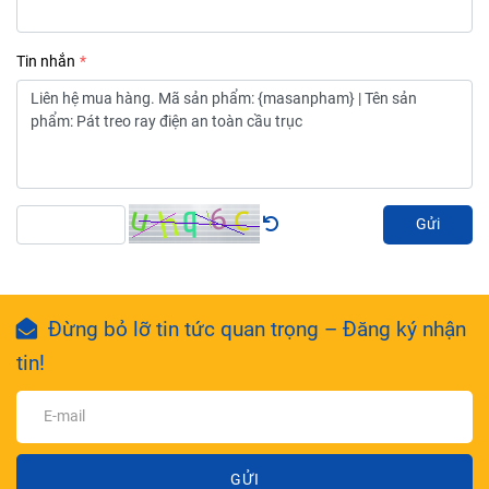
Tin nhắn
Gửi
Đừng bỏ lỡ tin tức quan trọng – Đăng ký nhận
tin!
GỬI