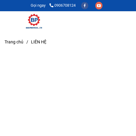
Gọi ngay
0906708124
Trang chủ
/
LIÊN HỆ