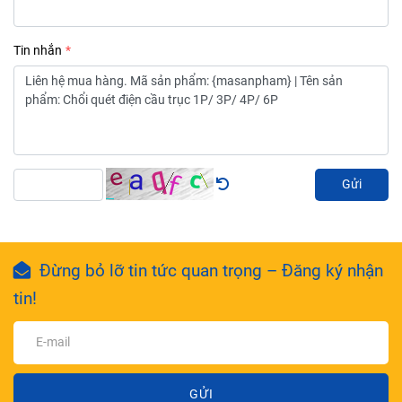
Tin nhắn
Gửi
Đừng bỏ lỡ tin tức quan trọng – Đăng ký nhận
tin!
GỬI