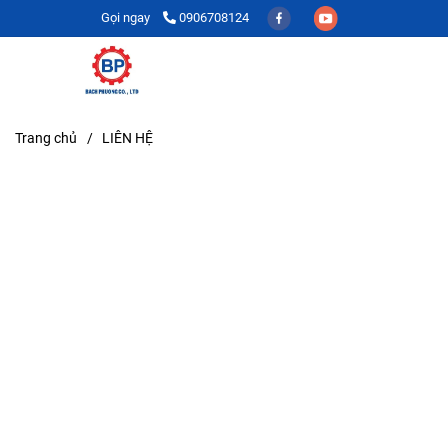
Gọi ngay
0906708124
Trang chủ
/
LIÊN HỆ