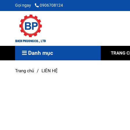
Gọi ngay
0906708124
Danh mục
TRANG 
Trang chủ
/
LIÊN HỆ