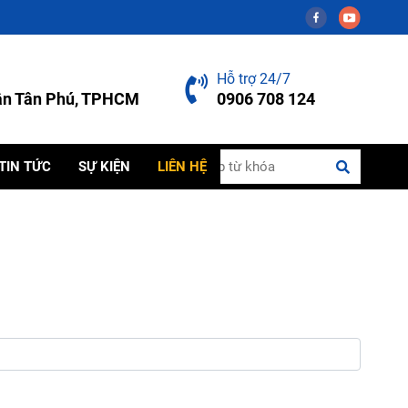
Hỗ trợ 24/7
uận Tân Phú, TPHCM
0906 708 124
TIN TỨC
SỰ KIỆN
LIÊN HỆ