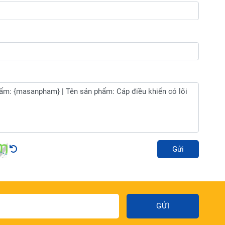
Gửi
GỬI