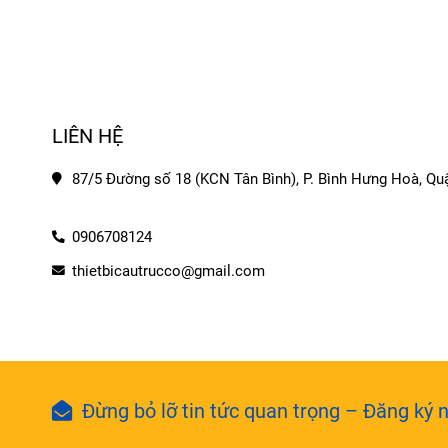
LIÊN HỆ
87/5 Đường số 18 (KCN Tân Bình), P. Bình Hưng Hoà, Quậ
0906708124
thietbicautrucco@gmail.com
Đừng bỏ lỡ tin tức quan trọng – Đăng ký n