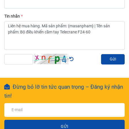
Tin nhắn
Gửi
Đừng bỏ lỡ tin tức quan trọng – Đăng ký nhận
tin!
GỬI