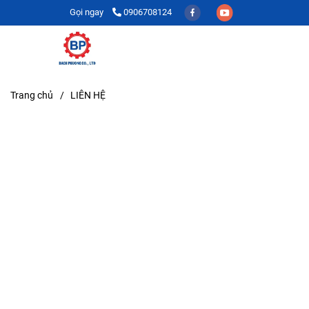
Gọi ngay
0906708124
Trang chủ
/
LIÊN HỆ